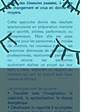
guérir des blessures passées, à croire
au changement et vous en donner les
moyens.
Cette approche donne des résultats
spectaculaires en préparation mentale
pour sportifs, artistes, performeurs, ou
entrepreneurs. Mais elle est aussi
efficace pour les personnes à la croisée
de chemins, les nouveaux parents, les
personnes désireuses de changements
professionnels, relationnels, personnels
ou encore les personnes
souhaitant réaliser un projet qui leur
tient à cœur, atteindre un objectif du
moment qui soit en accord avec leurs
valeurs et éthique.
Les principes sont les suivants :
• Travailler avec l’imagination, la
créativité, la symbolisation, le champ
énergétique
• Développer la capacité à se projeter