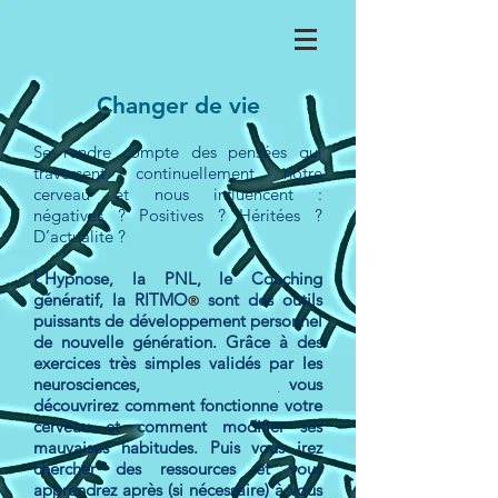
Changer de vie
Se rendre compte des pensées qui
traversent continuellement notre
cerveau et nous influencent :
négatives ? Positives ? Héritées ?
D’actualité ?
L’Hypnose, la PNL, le Coaching
génératif, la RITMO
sont des outils
®
puissants de développement personnel
de nouvelle génération. Grâce à des
exercices très simples validés par les
neurosciences, vous
découvrirez comment fonctionne votre
cerveau et comment modifier ses
mauvaises habitudes. Puis vous irez
chercher des ressources et vous
apprendrez après (si
nécessaire)
à vous