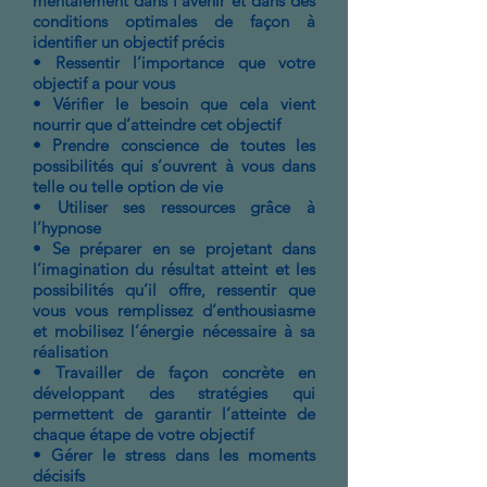
mentalement dans l’avenir et dans des
conditions optimales de façon à
identifier un objectif précis
• Ressentir l’importance que votre
objectif a pour vous
• Vérifier le besoin que cela vient
nourrir que d’atteindre cet objectif
• Prendre conscience de toutes les
possibilités qui s’ouvrent à vous dans
telle ou telle option de vie
• Utiliser ses ressources grâce à
l’hypnose
• Se préparer en se projetant dans
l’imagination du résultat atteint et les
possibilités qu’il offre, ressentir que
vous vous remplissez d’enthousiasme
et mobilisez l’énergie nécessaire à sa
réalisation
• Travailler de façon concrète en
développant des stratégies qui
permettent de garantir l’atteinte de
chaque étape de votre objectif
• Gérer le stress dans les moments
décisifs